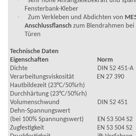
·
sehr hohe Anfangsklebekraft und spa
Fensterbank-Kleber
·
Zum Verkleben und Abdichten von
ME
Anschlussflansch
zum Blendrahmen bei 
Türen
Technische Daten
Eigenschaften
Norm
Dichte
DIN 52 451-A
Verarbeitungsviskosität
EN 27 390
Hautbildezeit
(23°C/50%rh)
Durchhärtung (23°C/50%rh)
Volumenschwund
DIN 52 451
Dehn-Spannungswert
(bei 100% Spannungswert)
EN 53 504 S2
Zugfestigkeit
EN 53 504 S2