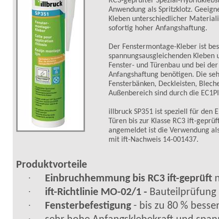
RC3-geprüfter Spezial-Hybridklebs
Anwendung als Spritzklotz. Geeig
Kleben unterschiedlicher Materia
sofortig hoher Anfangshaftung.
Der Fenstermontage-Kleber ist be
spannungsausgleichenden Kleben u
Fenster- und
Türenbau
und bei der
Anfangshaftung benötigen. Die se
Fensterbänken, Deckleisten, Blech
Außenbereich sind durch die EC1Pl
illbruck
SP351 ist speziell für den 
Türen bis zur Klasse RC3
ift
-geprüf
angemeldet ist die Verwendung al
mit
ift
-Nachweis 14-001437.
Produktvorteile
·
Einbruchhemmung bis RC3
ift
-geprüft
n
·
ift
-Richtlinie MO-02/1 -
Bauteilprüfung a
·
Fensterbefestigung
- bis zu 80 % besse