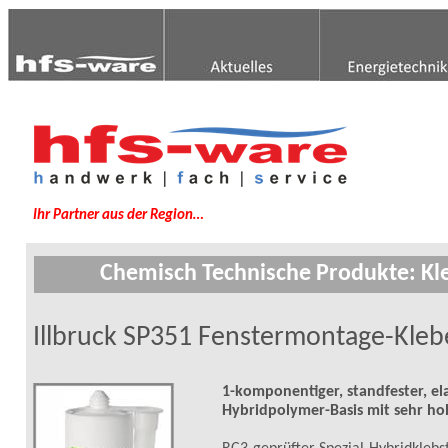
Ihr Partner aus der Region…
Chemisch Technische Produkte: Kle
Illbruck
SP351 Fenstermontage-Kleb
1-komponentiger, standfester, ela
Hybridpolymer-Basis mit sehr ho